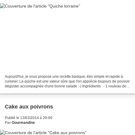
Aujourd'hui, je vous propose une recette basique, très simple et rapide à
cuisiner. La quiche est une valeur sûre que l'on apprécie toujours de pouvoir
déguster accompagnée d'une bonne salade :-) Ingrédients : - 1 rouleau de
pâte feuilletée - 160g d'émincés...
Cake aux poivrons
Publié le 13/03/2014 à 20:00
Par
Gourmandine