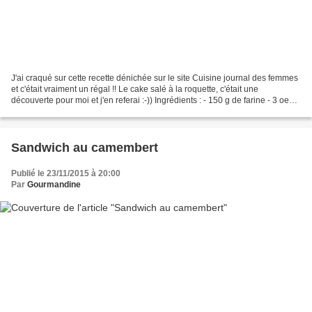
J'ai craqué sur cette recette dénichée sur le site Cuisine journal des femmes
et c'était vraiment un régal !! Le cake salé à la roquette, c'était une
découverte pour moi et j'en referai :-)) Ingrédients : - 150 g de farine - 3 oeufs
- 1 sachet de levure...
Sandwich au camembert
Publié le 23/11/2015 à 20:00
Par
Gourmandine