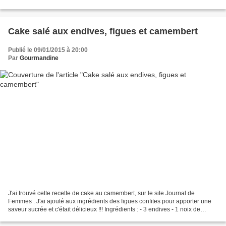
commerce ou faite maison...
Cake salé aux endives, figues et camembert
Publié le 09/01/2015 à 20:00
Par
Gourmandine
J'ai trouvé cette recette de cake au camembert, sur le site Journal de
Femmes . J'ai ajouté aux ingrédients des figues confites pour apporter une
saveur sucrée et c'était délicieux !!! Ingrédients : - 3 endives - 1 noix de
beurre - 1 bon morceau de camembert...