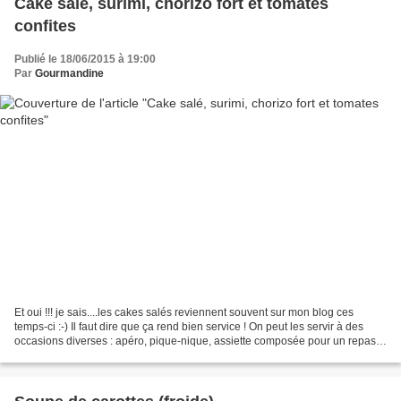
Cake salé, surimi, chorizo fort et tomates
confites
Publié le 18/06/2015 à 19:00
Par
Gourmandine
Et oui !!! je sais....les cakes salés reviennent souvent sur mon blog ces
temps-ci :-) Il faut dire que ça rend bien service ! On peut les servir à des
occasions diverses : apéro, pique-nique, assiette composée pour un repas...
Et en plus on peut varier...