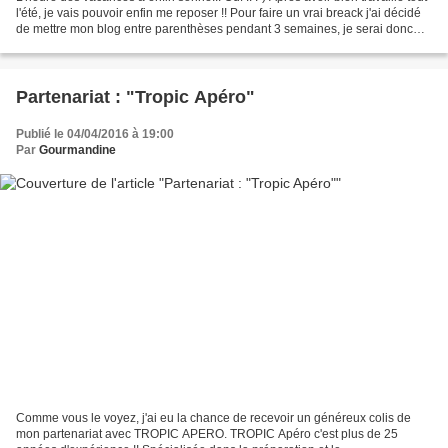
l'été, je vais pouvoir enfin me reposer !! Pour faire un vrai breack j'ai décidé
de mettre mon blog entre parenthèses pendant 3 semaines, je serai donc
beaucoup moins présente...
Partenariat : "Tropic Apéro"
Publié le 04/04/2016 à 19:00
Par
Gourmandine
Comme vous le voyez, j'ai eu la chance de recevoir un généreux colis de
mon partenariat avec TROPIC APERO. TROPIC Apéro c'est plus de 25