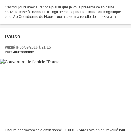
C'est toujours avec autant de plaisir que je vous présente ce soir, une
nouvelle mise à l'honneur. Il s'agit de ma copinaute Flaure, du magnifique
blog Vie Quotidienne de Flaure , qui a testé ma recette de la pizza à la
moutarde, chorizo et féta . Ce...
Pause
Publié le 05/09/2016 à 21:15
Par
Gourmandine
L'heure des vacances a enfin sonné... Ouf !! :-) Après avoir bien travaillé tout