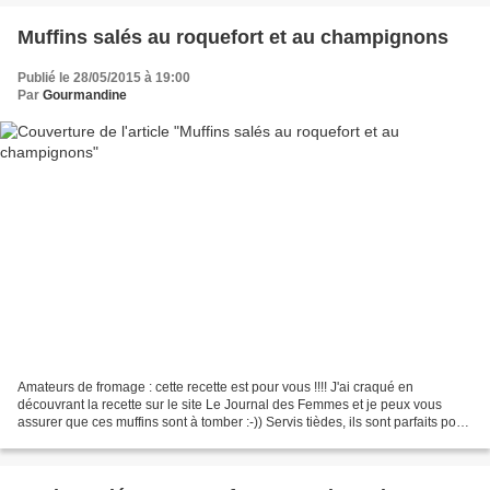
Muffins salés au roquefort et au champignons
Publié le 28/05/2015 à 19:00
Par
Gourmandine
Amateurs de fromage : cette recette est pour vous !!!! J'ai craqué en
découvrant la recette sur le site Le Journal des Femmes et je peux vous
assurer que ces muffins sont à tomber :-)) Servis tièdes, ils sont parfaits pour
un apéro ou pour accompagner...