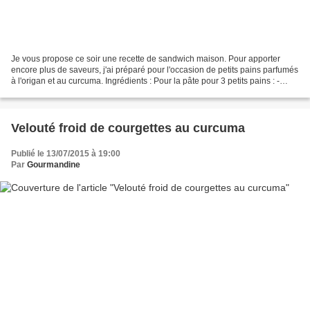
Je vous propose ce soir une recette de sandwich maison. Pour apporter
encore plus de saveurs, j'ai préparé pour l'occasion de petits pains parfumés
à l'origan et au curcuma. Ingrédients : Pour la pâte pour 3 petits pains : -
300gr de farine - 10cl d'eau...
Velouté froid de courgettes au curcuma
Publié le 13/07/2015 à 19:00
Par
Gourmandine