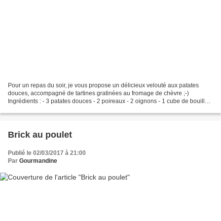
Pour un repas du soir, je vous propose un délicieux velouté aux patates
douces, accompagné de tartines gratinées au fromage de chèvre ;-)
Ingrédients : - 3 patates douces - 2 poireaux - 2 oignons - 1 cube de bouillon
de volaille - huile d'olive - sel,...
Brick au poulet
Publié le 02/03/2017 à 21:00
Par
Gourmandine