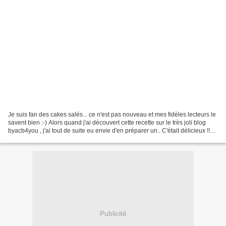
Je suis fan des cakes salés... ce n'est pas nouveau et mes fidèles lecteurs le
savent bien :-) Alors quand j'ai découvert cette recette sur le très joli blog
byacb4you , j'ai tout de suite eu envie d'en préparer un.. C'était délicieux !!
Au niveau de...
Publicité