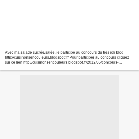
Avec ma salade sucrée/salée, je participe au concours du très joli blog
http://cuisinonsencouleurs.blogspot.fr/ Pour participer au concours cliquez
sur ce lien http://cuisinonsencouleurs.blogspot.fr/2012/05/concours-
cuisinons-en-couleurs.html vous avez...