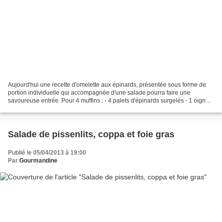
Aujourd'hui une recette d'omelette aux épinards, présentée sous forme de
portion individuelle qui accompagnée d'une salade pourra faire une
savoureuse entrée. Pour 4 muffins : - 4 palets d'épinards surgelés - 1 oignon
- 2 gousses d'ail - sel - huile d'olive...
Salade de pissenlits, coppa et foie gras
Publié le 05/04/2013 à 19:00
Par
Gourmandine