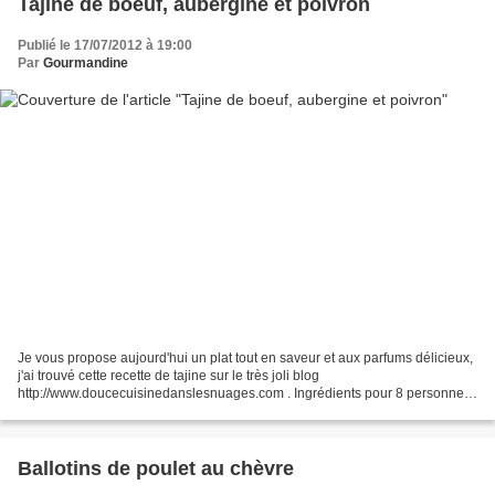
Tajine de boeuf, aubergine et poivron
Publié le 17/07/2012 à 19:00
Par
Gourmandine
Je vous propose aujourd'hui un plat tout en saveur et aux parfums délicieux,
j'ai trouvé cette recette de tajine sur le très joli blog
http://www.doucecuisinedanslesnuages.com . Ingrédients pour 8 personnes :
j'ai divisé les portions par deux -1,5 kg...
Ballotins de poulet au chèvre