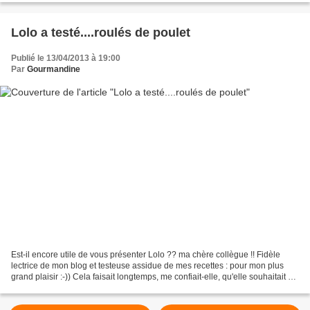
Lolo a testé....roulés de poulet
Publié le 13/04/2013 à 19:00
Par
Gourmandine
Est-il encore utile de vous présenter Lolo ?? ma chère collègue !! Fidèle
lectrice de mon blog et testeuse assidue de mes recettes : pour mon plus
grand plaisir :-)) Cela faisait longtemps, me confiait-elle, qu'elle souhaitait se
lancer dans la préparation...