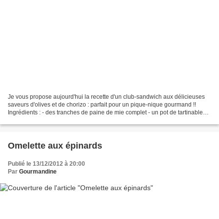
Je vous propose aujourd'hui la recette d'un club-sandwich aux délicieuses
saveurs d'olives et de chorizo : parfait pour un pique-nique gourmand !!
Ingrédients : - des tranches de paine de mie complet - un pot de tartinable
olivade verte DANIVAL - des...
Omelette aux épinards
Publié le 13/12/2012 à 20:00
Par
Gourmandine