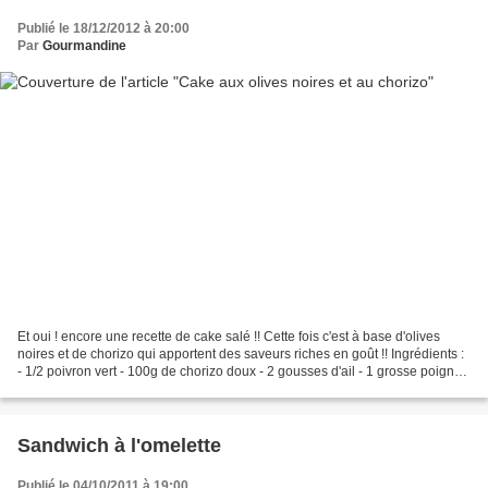
Publié le 18/12/2012 à 20:00
Par
Gourmandine
Et oui ! encore une recette de cake salé !! Cette fois c'est à base d'olives
noires et de chorizo qui apportent des saveurs riches en goût !! Ingrédients :
- 1/2 poivron vert - 100g de chorizo doux - 2 gousses d'ail - 1 grosse poignée
d'olives noires...
Sandwich à l'omelette
Publié le 04/10/2011 à 19:00