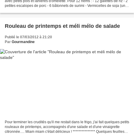
avec petits pois et lanières d'omelette. Pour 12 nems : - 12 galettes de riz - 2
petites escalopes de porc - 6 bâtonnets de surimi - Vermicelles de soja (une
petite poignée) - 4 champignons...
Rouleau de printemps et méli mélo de salade
Publié le 07/03/2012 à 21:20
Par
Gourmandine
Pour terminer les crudités qu'il me restait dans le frigo, j'ai fait quelques petits
rouleaux de printemps, accompagnés d'une salade et d'une vinaigrette
citronnée..... Miam miam c'était délicieux ! *************** Quelques feuilles