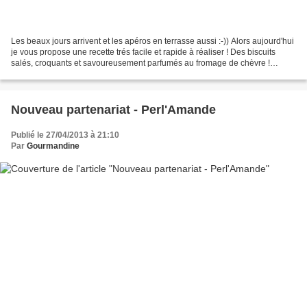
Les beaux jours arrivent et les apéros en terrasse aussi :-)) Alors aujourd'hui
je vous propose une recette trés facile et rapide à réaliser ! Des biscuits
salés, croquants et savoureusement parfumés au fromage de chèvre !
Ingrédients : - 100g de farine...
Nouveau partenariat - Perl'Amande
Publié le 27/04/2013 à 21:10
Par
Gourmandine