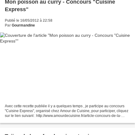
Mon poisson au curry - Concours "Cuisine
Express"
Publié le 16/05/2012 à 22:58
Par
Gourmandine
Avec cette recette publiée il y a quelques temps , je participe au concours
"Cuisine Express", organisé chez Amour de Cuisine, pour participer, cliquez
sur le lien suivant : http://www.amourdecuisine.fr/article-concours-de-la-
cuisine-express-cuisine-rapide-104439235.html....