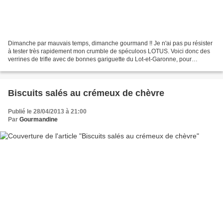
Dimanche par mauvais temps, dimanche gourmand !! Je n'ai pas pu résister
à tester très rapidement mon crumble de spéculoos LOTUS. Voici donc des
verrines de trifle avec de bonnes gariguette du Lot-et-Garonne, pour
lesquelles j'ai testé pour la première...
Biscuits salés au crémeux de chèvre
Publié le 28/04/2013 à 21:00
Par
Gourmandine