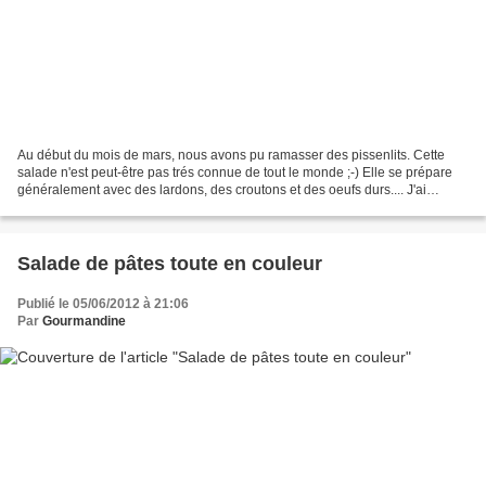
Au début du mois de mars, nous avons pu ramasser des pissenlits. Cette
salade n'est peut-être pas trés connue de tout le monde ;-) Elle se prépare
généralement avec des lardons, des croutons et des oeufs durs.... J'ai
revisité légèrement la recette. Ingrédients...
Salade de pâtes toute en couleur
Publié le 05/06/2012 à 21:06
Par
Gourmandine