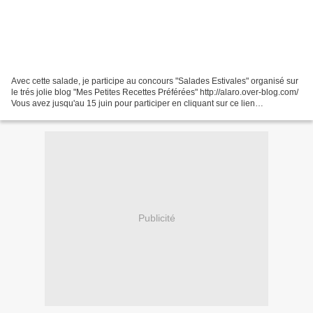
Avec cette salade, je participe au concours "Salades Estivales" organisé sur
le trés jolie blog "Mes Petites Recettes Préférées" http://alaro.over-blog.com/
Vous avez jusqu'au 15 juin pour participer en cliquant sur ce lien
http://alaro.over-blog.com/article-un-petit-concours-estival-105200264-
comments.html#anchorComment...
Publicité