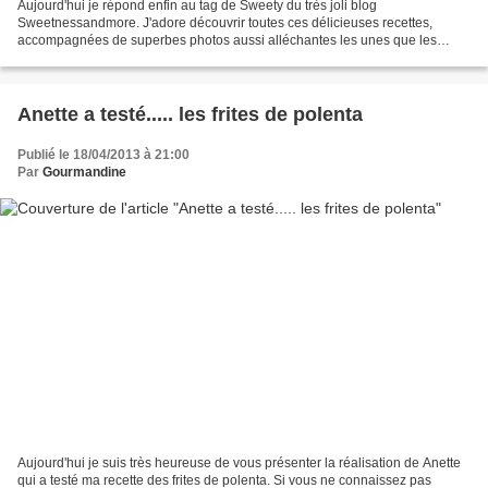
Aujourd'hui je répond enfin au tag de Sweety du très joli blog
Sweetnessandmore. J'adore découvrir toutes ces délicieuses recettes,
accompagnées de superbes photos aussi alléchantes les unes que les
autres !!! Je te remercie Sweety d'avoir pensé à moi...
Anette a testé..... les frites de polenta
Publié le 18/04/2013 à 21:00
Par
Gourmandine
Aujourd'hui je suis très heureuse de vous présenter la réalisation de Anette
qui a testé ma recette des frites de polenta. Si vous ne connaissez pas