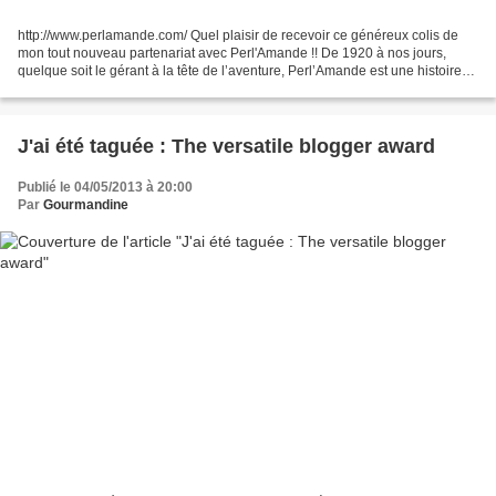
http://www.perlamande.com/ Quel plaisir de recevoir ce généreux colis de
mon tout nouveau partenariat avec Perl'Amande !! De 1920 à nos jours,
quelque soit le gérant à la tête de l’aventure, Perl’Amande est une histoire
de passion, de valeurs d’hommes...
J'ai été taguée : The versatile blogger award
Publié le 04/05/2013 à 20:00
Par
Gourmandine