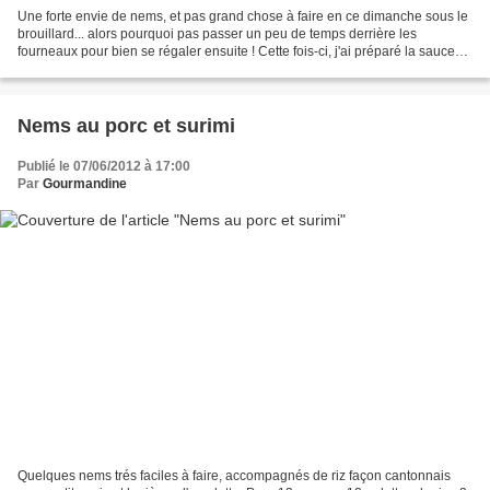
Une forte envie de nems, et pas grand chose à faire en ce dimanche sous le
brouillard... alors pourquoi pas passer un peu de temps derrière les
fourneaux pour bien se régaler ensuite ! Cette fois-ci, j'ai préparé la sauce
pour les nems, et je l'ai trouvée...
Nems au porc et surimi
Publié le 07/06/2012 à 17:00
Par
Gourmandine
Quelques nems trés faciles à faire, accompagnés de riz façon cantonnais