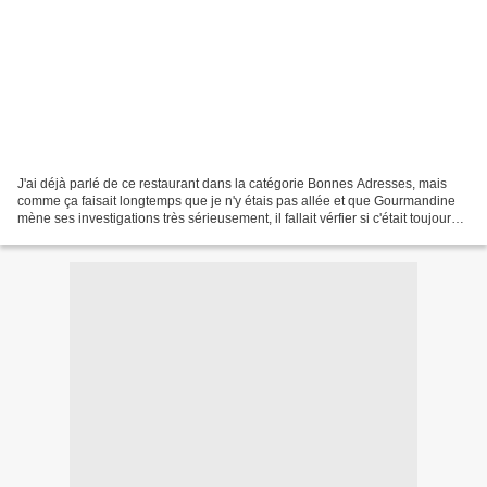
J'ai déjà parlé de ce restaurant dans la catégorie Bonnes Adresses, mais
comme ça faisait longtemps que je n'y étais pas allée et que Gourmandine
mène ses investigations très sérieusement, il fallait vérfier si c'était toujours
aussi bon .... Et bien...