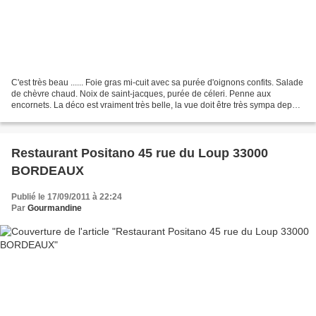
C'est très beau ...... Foie gras mi-cuit avec sa purée d'oignons confits. Salade
de chèvre chaud. Noix de saint-jacques, purée de céleri. Penne aux
encornets. La déco est vraiment très belle, la vue doit être très sympa depuis
la terrasse, mais depuis...
Restaurant Positano 45 rue du Loup 33000
BORDEAUX
Publié le 17/09/2011 à 22:24
Par
Gourmandine