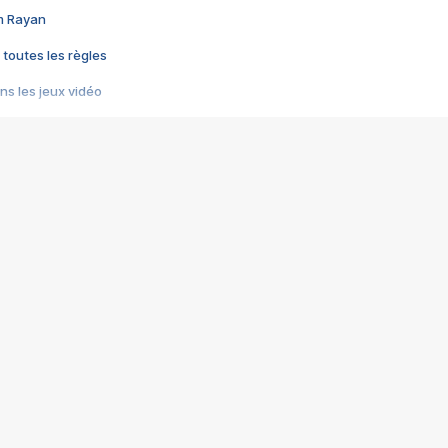
im Rayan
 toutes les règles
s les jeux vidéo
us choquant de Rockstar ? - Le scandale BULLY
e plus moche de Steam
du RÊVE tourne au CAUCHEMAR
pendant 8 heures
it… à tort
umiliés par un jeu vidéo
ire - Final Fantasy 8
ti un empire - Age of Empires
story DOFUS