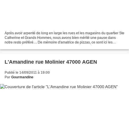
Après avoir arpenté de long en large les rues et les magasins du quartier Ste
Catherine et Grands Hommes, nous avons bien mérité une pause dans
notre resto préféré.... De mémoire d'amatrice de pizzas, ce sont ici les
meilleures, et ma préférée est l'Alfrédo,...
L'Amandine rue Molinier 47000 AGEN
Publié le 14/09/2011 à 19:00
Par
Gourmandine