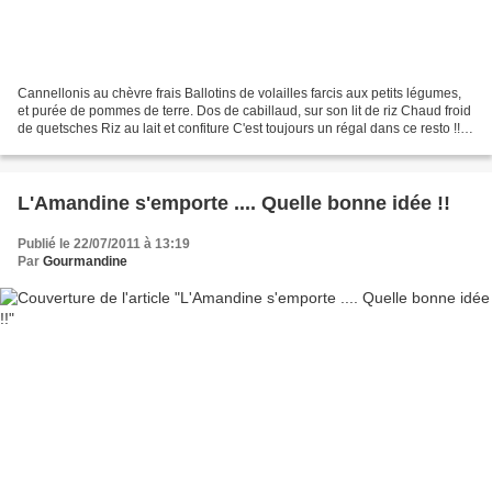
Cannellonis au chèvre frais Ballotins de volailles farcis aux petits légumes,
et purée de pommes de terre. Dos de cabillaud, sur son lit de riz Chaud froid
de quetsches Riz au lait et confiture C'est toujours un régal dans ce resto !!
Autre article sur...
L'Amandine s'emporte .... Quelle bonne idée !!
Publié le 22/07/2011 à 13:19
Par
Gourmandine