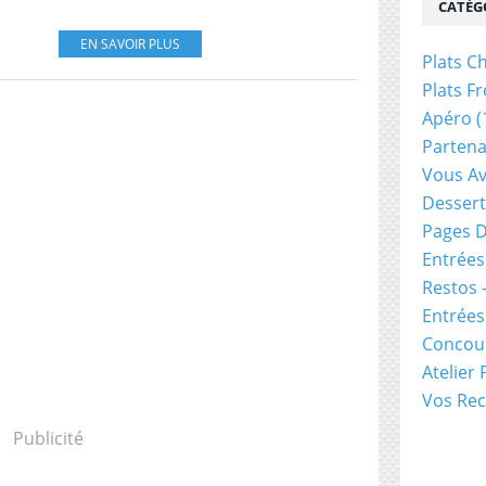
CATÉG
EN SAVOIR PLUS
Plats C
Plats Fr
Apéro
(
Partena
Vous Av
Dessert
Pages D
Entrées
Restos 
Entrée
Concou
Atelier
Vos Rec
Publicité