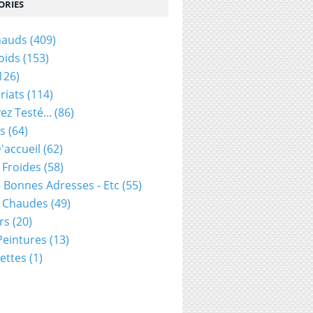
ORIES
hauds
(409)
oids
(153)
126)
riats
(114)
ez Testé...
(86)
s
(64)
'accueil
(62)
 Froides
(58)
- Bonnes Adresses - Etc
(55)
s Chaudes
(49)
rs
(20)
 Peintures
(13)
ettes
(1)