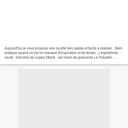
Aujourd'hui je vous propose une recette trés rapide et facile à réaliser... Bien
pratique quand on est en manque d'inspiration et de temps :-) Ingrédients : -
oeufs - tranches de coppa Oberti - sel marin de guérande Le Paludier -
poivre - piment d'espelette...