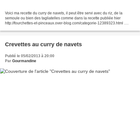
Voici ma recette du curry de navets, il peut être servi avec du riz, de la
semoule ou bien des tagliatelles comme dans la recette publiée hier
http://fourchettes-et-pinceaux.over-blog.com/categorie-12389323.html .
Ingrédients : - 5 navets ronds de taille...
Crevettes au curry de navets
Publié le 05/02/2013 à 20:00
Par
Gourmandine