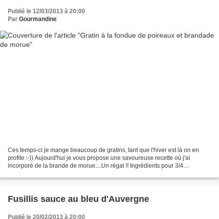
Publié le 12/03/2013 à 20:00
Par
Gourmandine
Ces temps-ci je mange beaucoup de gratins, tant que l'hiver est là on en
profite :-)) Aujourd'hui je vous propose une savoureuse recette où j'ai
incorporé de la brande de morue....Un régal !! Ingrédients pour 3/4
personnes : - 1 blanc de poireau - 1 oignon...
Fusillis sauce au bleu d'Auvergne
Publié le 20/02/2013 à 20:00