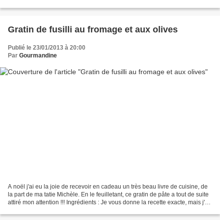
pommes de terre en quartier,...
Gratin de fusilli au fromage et aux olives
Publié le 23/01/2013 à 20:00
Par
Gourmandine
A noël j'ai eu la joie de recevoir en cadeau un très beau livre de cuisine, de
la part de ma tatie Michèle. En le feuilletant, ce gratin de pâte a tout de suite
attiré mon attention !!! Ingrédients : Je vous donne la recette exacte, mais j'ai
diminué...