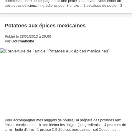
pommes de terre accompagnées d'une petite salade verte vous feront un
petit repas délicieux ! Ingrédients pour 3 bricks : - 1 escalope de poulet - 3
feuilles de brick - 1 petit oignon...
Potatoes aux épices mexicaines
Publié le 28/01/2013 à 20:00
Par
Gourmandine
Pour accompagner mes nuggets de poulet, j'ai préparé des potatoes aux
épices mexicaines.... à s'en lécher les doigts :-)) Ingrédients : - 4 pommes de
terre - huile d'olive - 1 grosse CS d'épices mexicaines - sel Couper les