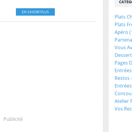
CATÉG
EN SAVOIR PLUS
Plats C
Plats Fr
Apéro
(
Partena
Vous Av
Dessert
Pages D
Entrées
Restos 
Entrée
Concou
Atelier
Vos Rec
Publicité