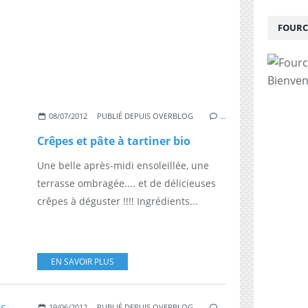
FOURC
Bienven
08/07/2012
PUBLIÉ DEPUIS OVERBLOG
…
Crêpes et pâte à tartiner bio
Une belle après-midi ensoleillée, une
terrasse ombragée.... et de délicieuses
crêpes à déguster !!!! Ingrédients...
EN SAVOIR PLUS
19/06/2012
PUBLIÉ DEPUIS OVERBLOG
…