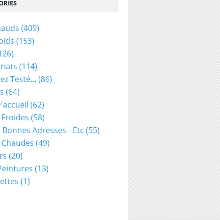
ORIES
hauds
(409)
oids
(153)
126)
riats
(114)
ez Testé...
(86)
s
(64)
'accueil
(62)
 Froides
(58)
- Bonnes Adresses - Etc
(55)
s Chaudes
(49)
rs
(20)
 Peintures
(13)
ettes
(1)