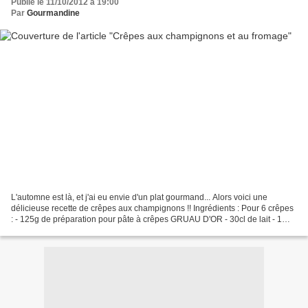
Publié le 11/10/2012 à 19:00
Par
Gourmandine
L'automne est là, et j'ai eu envie d'un plat gourmand... Alors voici une
délicieuse recette de crêpes aux champignons !! Ingrédients : Pour 6 crêpes
: - 125g de préparation pour pâte à crêpes GRUAU D'OR - 30cl de lait - 1
cuillère à café d'huile - sel...