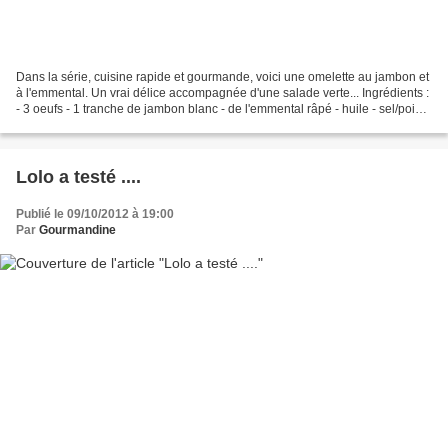
Dans la série, cuisine rapide et gourmande, voici une omelette au jambon et
à l'emmental. Un vrai délice accompagnée d'une salade verte... Ingrédients :
- 3 oeufs - 1 tranche de jambon blanc - de l'emmental râpé - huile - sel/poivre
Battre les oeufs,...
Lolo a testé ....
Publié le 09/10/2012 à 19:00
Par
Gourmandine