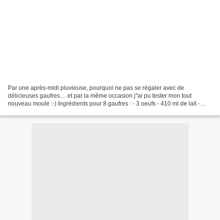
Par une après-midi pluvieuse, pourquoi ne pas se régaler avec de
délicieuses gaufres.... et par la même occasion j''ai pu tester mon tout
nouveau moule :-) Ingrédients pour 8 gaufres : - 3 oeufs - 410 ml de lait -
240g de farine fluide GRUAU D'OR - 2...