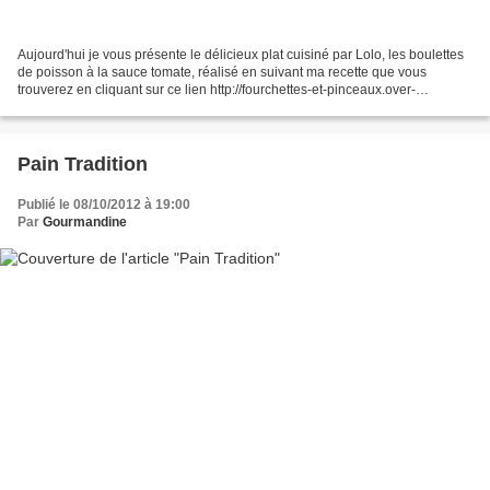
Aujourd'hui je vous présente le délicieux plat cuisiné par Lolo, les boulettes
de poisson à la sauce tomate, réalisé en suivant ma recette que vous
trouverez en cliquant sur ce lien http://fourchettes-et-pinceaux.over-
blog.com/categorie-12450685.html....
Pain Tradition
Publié le 08/10/2012 à 19:00
Par
Gourmandine