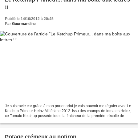
!!
Publié le 14/10/2012 à 20:45
Par
Gourmandine
Je suis ravie car grâce à mon partenariat je vais pouvoir me régaler avec l e
Ketchup Primeur Heinz Millésime 2012. Issu des champs de tomates Heinz,
ce Tomato Ketchup possède toute la fraicheur de la première récolte de
tomates Heinz de la saison. Non...
Potage crémeux au potiron