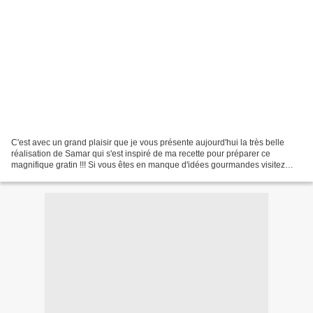
C'est avec un grand plaisir que je vous présente aujourd'hui la très belle
réalisation de Samar qui s'est inspiré de ma recette pour préparer ce
magnifique gratin !!! Si vous êtes en manque d'idées gourmandes visitez
sans attendre son blog http://www.mesinspirationsculinaires.com/...