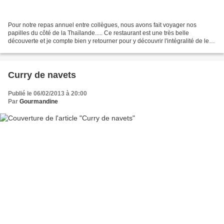
Pour notre repas annuel entre collègues, nous avons fait voyager nos
papilles du côté de la Thaïlande..... Ce restaurant est une très belle
découverte et je compte bien y retourner pour y découvrir l'intégralité de leur
carte :-)) La déco est soignée...
Curry de navets
Publié le 06/02/2013 à 20:00
Par
Gourmandine