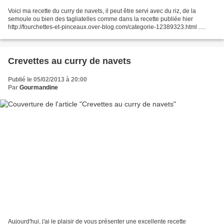
Voici ma recette du curry de navets, il peut être servi avec du riz, de la
semoule ou bien des tagliatelles comme dans la recette publiée hier
http://fourchettes-et-pinceaux.over-blog.com/categorie-12389323.html .
Ingrédients : - 5 navets ronds de taille...
Crevettes au curry de navets
Publié le 05/02/2013 à 20:00
Par
Gourmandine
Aujourd'hui, j'ai le plaisir de vous présenter une excellente recette