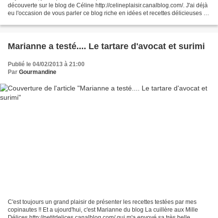
découverte sur le blog de Céline http://celineplaisir.canalblog.com/. J'ai déjà
eu l'occasion de vous parler ce blog riche en idées et recettes délicieuses :-)
et j'ai craqué sur la...
Marianne a testé.... Le tartare d'avocat et surimi
Publié le 04/02/2013 à 21:00
Par
Gourmandine
C'est toujours un grand plaisir de présenter les recettes testées par mes
copinautes !! Et a ujourd'hui, c'est Marianne du blog La cuillère aux Mille
Délices http://petitdelices.canalblog.com/ qui m'a envoyé sa très belle