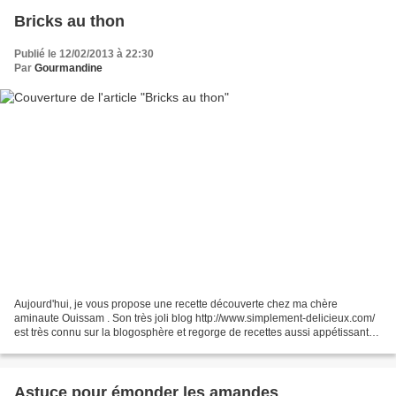
Bricks au thon
Publié le 12/02/2013 à 22:30
Par
Gourmandine
Aujourd'hui, je vous propose une recette découverte chez ma chère
aminaute Ouissam . Son très joli blog http://www.simplement-delicieux.com/
est très connu sur la blogosphère et regorge de recettes aussi appétissantes
les unes que les autres !! Je vous...
Astuce pour émonder les amandes