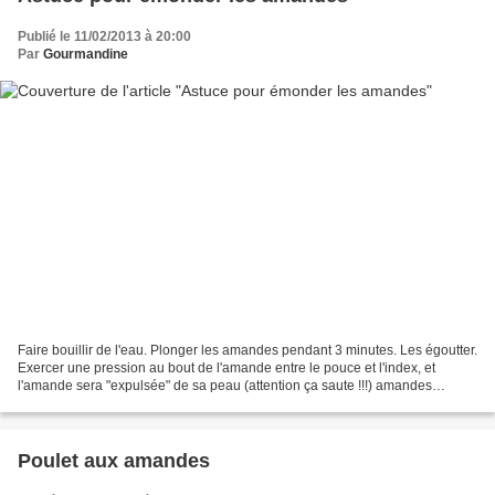
Publié le 11/02/2013 à 20:00
Par
Gourmandine
Faire bouillir de l'eau. Plonger les amandes pendant 3 minutes. Les égoutter.
Exercer une pression au bout de l'amande entre le pouce et l'index, et
l'amande sera "expulsée" de sa peau (attention ça saute !!!) amandes
émondées , astuce , émonder
Poulet aux amandes