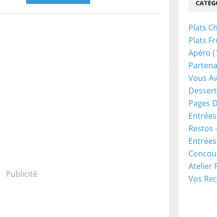
CATÉG
Plats C
Plats Fr
Apéro
(
Partena
Vous Av
Dessert
Pages D
Entrées
Restos 
Entrée
Concou
Atelier
Publicité
Vos Rec