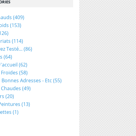
ORIES
hauds
(409)
oids
(153)
126)
riats
(114)
ez Testé...
(86)
s
(64)
'accueil
(62)
 Froides
(58)
- Bonnes Adresses - Etc
(55)
s Chaudes
(49)
rs
(20)
 Peintures
(13)
ettes
(1)