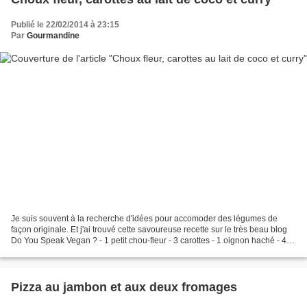
Publié le 22/02/2014 à 23:15
Par
Gourmandine
Je suis souvent à la recherche d'idées pour accomoder des légumes de
façon originale. Et j'ai trouvé cette savoureuse recette sur le très beau blog
Do You Speak Vegan ? - 1 petit chou-fleur - 3 carottes - 1 oignon haché - 40
cl de lait de coco - 2 CS...
Pizza au jambon et aux deux fromages