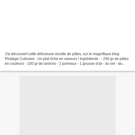
J'ai découvert cette délicieuse recette de pâtes, sur le magnifique blog
Piratage Culinaire . Un plat riche en saveurs ! Ingrédients : - 250 gr de pâtes
en couleurs - 100 gr de lardons - 2 poireaux - 1 gousse d'ail - du sel - du
poivre du moulin pour...