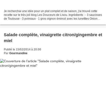
Je recherchai une idée pour un plat complet et de saison, j'ai trouvé cette
recette sur le très joli blog Les Douceurs de Lisou. Ingrédients : - 3 saucisses
de Toulouse - 3 poireaux - 1 gros oignon émincé avec les lunetttes Onion
Goggles GIF - 4 pommes...
Salade complète, vinaigrette citron/gingembre et
miel
Publié le 15/02/2014 à 20:00
Par
Gourmandine