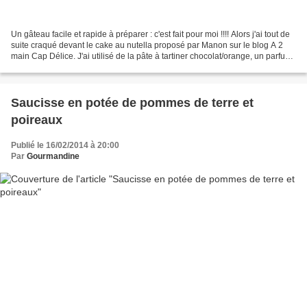
Un gâteau facile et rapide à préparer : c'est fait pour moi !!!! Alors j'ai tout de
suite craqué devant le cake au nutella proposé par Manon sur le blog A 2
main Cap Délice. J'ai utilisé de la pâte à tartiner chocolat/orange, un parfum
délicieux :-) ingrédients...
Saucisse en potée de pommes de terre et
poireaux
Publié le 16/02/2014 à 20:00
Par
Gourmandine