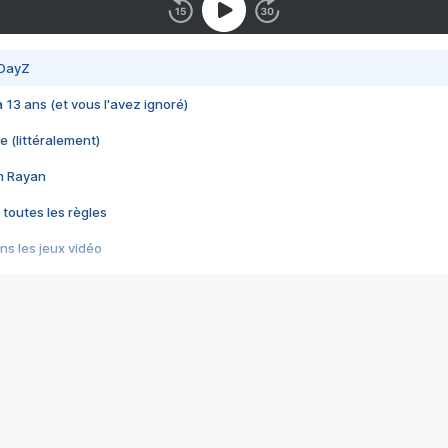
 DayZ
 a 13 ans (et vous l'avez ignoré)
e (littéralement)
im Rayan
 toutes les règles
s les jeux vidéo
us choquant de Rockstar ? - Le scandale BULLY
e plus moche de Steam
du RÊVE tourne au CAUCHEMAR
pendant 8 heures
it… à tort