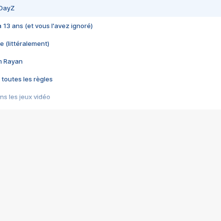
 DayZ
 a 13 ans (et vous l'avez ignoré)
e (littéralement)
im Rayan
 toutes les règles
s les jeux vidéo
us choquant de Rockstar ? - Le scandale BULLY
e plus moche de Steam
du RÊVE tourne au CAUCHEMAR
pendant 8 heures
it… à tort
umiliés par un jeu vidéo