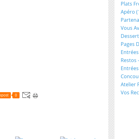
Plats Fr
Apéro
(
Partena
Vous Av
Dessert
Pages D
Entrées
Restos 
Entrée
Concou
Atelier
Vos Rec
epost
0