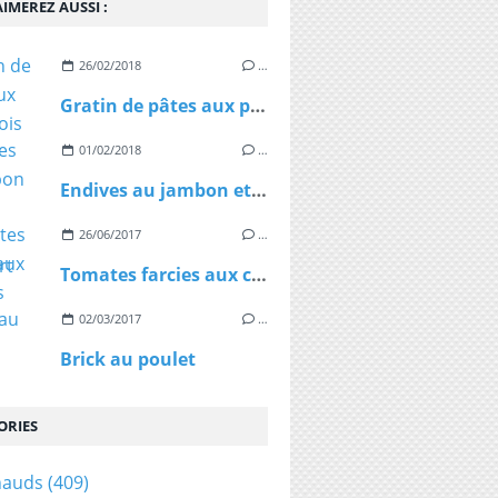
IMEREZ AUSSI :
26/02/2018
…
Gratin de pâtes aux petits pois et au chorizo
01/02/2018
…
Endives au jambon et à la fourme d'Ambert
26/06/2017
…
Tomates farcies aux céréales
02/03/2017
…
Brick au poulet
ORIES
hauds
(409)