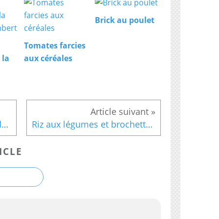
Brick au poulet
Tomates farcies
 la
aux céréales
Anette a testé..... les frites de polenta
Riz aux légumes et brochettes de crevettes marinées
ICLE