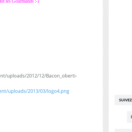
tôt les Gourmands :-)
:
SUIVE