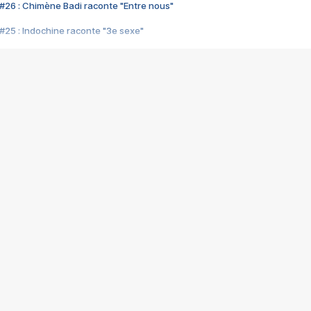
#26 : Chimène Badi raconte "Entre nous"
#25 : Indochine raconte "3e sexe"
#24 : Zaho raconte "C'est chelou"
#23 : Patrick Bruel raconte "Au café des délices"
#22 : Kyo raconte "Le chemin"
#21 : Nolwenn Leroy raconte "Cassé"
#20 : Patrick Hernandez raconte "Born to be alive"
#19 : Lorie raconte "Près de moi"
#18 : Michael Jones raconte "A nos actes manqués" (avec Jean-Jacque
#17 : Khaled raconte "Aïcha"
#16 : Corneille raconte "Parce qu'on vient de loin"
#15 : Indochine raconte "L'aventurier"
14 : Lorie raconte "Sur un air latino"