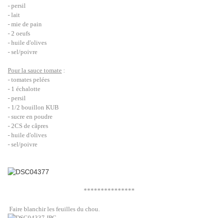
- persil
- lait
- mie de pain
- 2 oeufs
- huile d'olives
- sel/poivre
Pour la sauce tomate
:
- tomates pelées
- 1 échalotte
- persil
- 1/2 bouillon KUB
- sucre en poudre
- 2CS de câpres
- huile d'olives
- sel/poivre
***************
Faire blanchir les feuilles du chou.