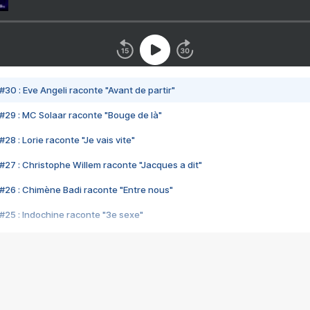
#30 : Eve Angeli raconte "Avant de partir"
#29 : MC Solaar raconte "Bouge de là"
28 : Lorie raconte "Je vais vite"
#27 : Christophe Willem raconte "Jacques a dit"
#26 : Chimène Badi raconte "Entre nous"
#25 : Indochine raconte "3e sexe"
#24 : Zaho raconte "C'est chelou"
#23 : Patrick Bruel raconte "Au café des délices"
#22 : Kyo raconte "Le chemin"