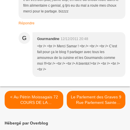
film alimentaire c genial, g tjrs eu du mal a roule mes choux
merci pour le partage. bizzzz
Répondre
G
Gourmandine
12/12/2011 20:48
<br /> <br /> Merci Samar ! <br /> <br /> <br /> C'est
fait pour ça le blog !! partager avec tous les
amoureux de la cuisine et les Gourmands comme
moi !!!<br /> <br /> <br /> A bientot !<br /> <br /> <br />
<br />
< Au Pétrin Moissagais 72
Le Parlement des Graves 9
COURS DE LA
Rue Parlement Sainte
MARTINIQUE 33000
Catherine, 33000 Bordeaux
Bordeaux-Chartrons
>
Hébergé par Overblog