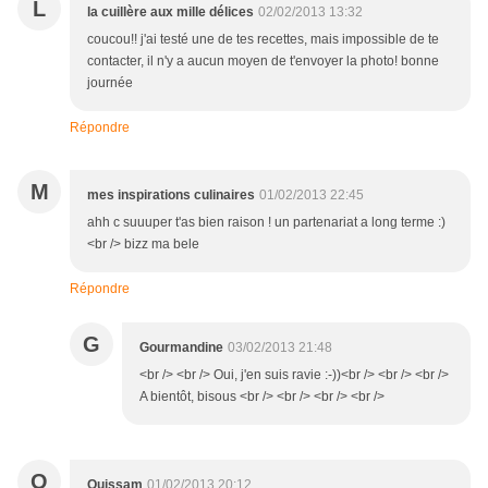
L
la cuillère aux mille délices
02/02/2013 13:32
coucou!! j'ai testé une de tes recettes, mais impossible de te
contacter, il n'y a aucun moyen de t'envoyer la photo! bonne
journée
Répondre
M
mes inspirations culinaires
01/02/2013 22:45
ahh c suuuper t'as bien raison ! un partenariat a long terme :)
<br /> bizz ma bele
Répondre
G
Gourmandine
03/02/2013 21:48
<br /> <br /> Oui, j'en suis ravie :-))<br /> <br /> <br />
A bientôt, bisous <br /> <br /> <br /> <br />
O
Ouissam
01/02/2013 20:12