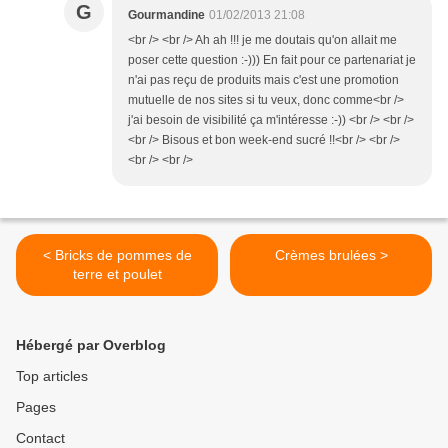
G
Gourmandine
01/02/2013 21:08
<br /> <br /> Ah ah !!! je me doutais qu'on allait me
poser cette question :-))) En fait pour ce partenariat je
n'ai pas reçu de produits mais c'est une promotion
mutuelle de nos sites si tu veux, donc comme<br />
j'ai besoin de visibilité ça m'intéresse :-)) <br /> <br />
<br /> Bisous et bon week-end sucré !!<br /> <br />
<br /> <br />
< Bricks de pommes de
Crèmes brulées >
terre et poulet
Hébergé par Overblog
Top articles
Pages
Contact