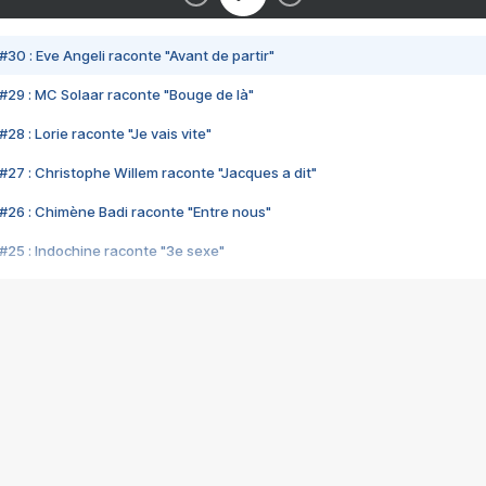
#30 : Eve Angeli raconte "Avant de partir"
#29 : MC Solaar raconte "Bouge de là"
28 : Lorie raconte "Je vais vite"
#27 : Christophe Willem raconte "Jacques a dit"
#26 : Chimène Badi raconte "Entre nous"
#25 : Indochine raconte "3e sexe"
#24 : Zaho raconte "C'est chelou"
#23 : Patrick Bruel raconte "Au café des délices"
#22 : Kyo raconte "Le chemin"
#21 : Nolwenn Leroy raconte "Cassé"
#20 : Patrick Hernandez raconte "Born to be alive"
#19 : Lorie raconte "Près de moi"