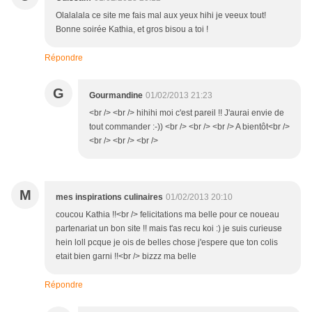
Olalalala ce site me fais mal aux yeux hihi je veeux tout!
Bonne soirée Kathia, et gros bisou a toi !
Répondre
G
Gourmandine
01/02/2013 21:23
<br /> <br /> hihihi moi c'est pareil !! J'aurai envie de
tout commander :-)) <br /> <br /> <br /> A bientôt<br />
<br /> <br /> <br />
M
mes inspirations culinaires
01/02/2013 20:10
coucou Kathia !!<br /> felicitations ma belle pour ce noueau
partenariat un bon site !! mais t'as recu koi :) je suis curieuse
hein loll pcque je ois de belles chose j'espere que ton colis
etait bien garni !!<br /> bizzz ma belle
Répondre