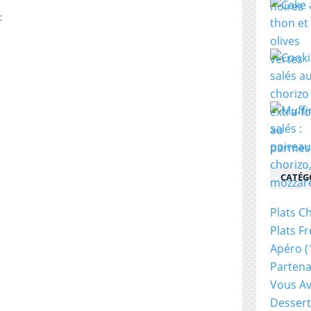
:
CATÉG
Plats C
Plats Fr
Apéro
(
Partena
Vous Av
Dessert