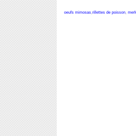
oeufs mimosas
,
rillettes de poisson
,
merl