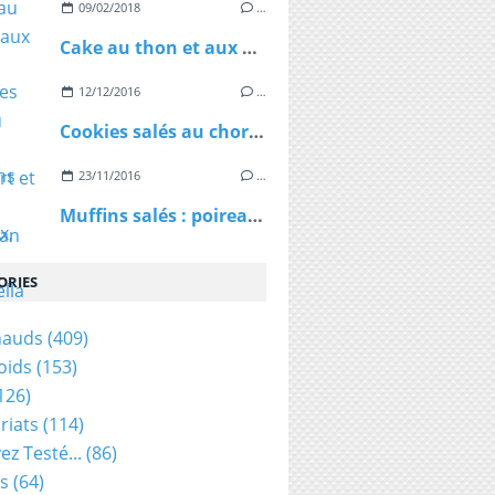
09/02/2018
…
Cake au thon et aux olives vertes
12/12/2016
…
Cookies salés au chorizo extra-fort et au parmesan
23/11/2016
…
Muffins salés : poireaux, chorizo, mozzarella
ORIES
hauds
(409)
oids
(153)
126)
riats
(114)
ez Testé...
(86)
s
(64)