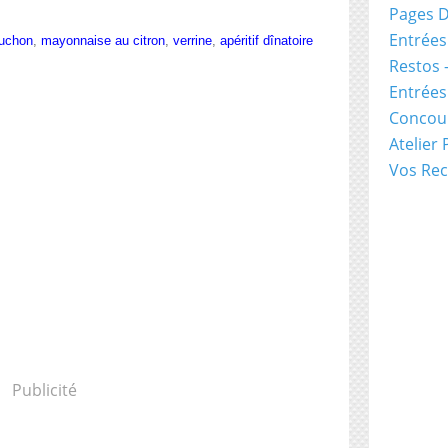
Pages D
Entrées
uchon
,
mayonnaise au citron
,
verrine
,
apéritif dînatoire
Restos 
Entrée
Concou
Atelier
Vos Rec
Publicité