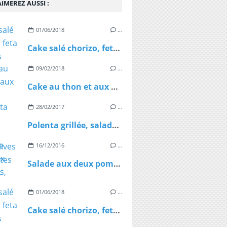
IMEREZ AUSSI :
01/06/2018
…
Cake salé chorizo, feta et olives noires
09/02/2018
…
Cake au thon et aux olives vertes
28/02/2017
…
Polenta grillée, salade verte, olives et tomates séchées
16/12/2016
…
Salade aux deux pommes, noix et cantal
01/06/2018
…
Cake salé chorizo, feta et olives noires