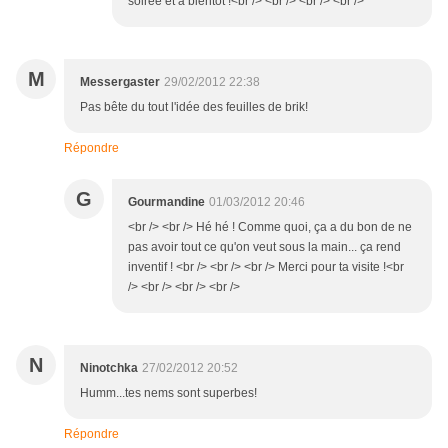
soirée et à bientôt !<br /> <br /> <br /> <br />
M
Messergaster
29/02/2012 22:38
Pas bête du tout l'idée des feuilles de brik!
Répondre
G
Gourmandine
01/03/2012 20:46
<br /> <br /> Hé hé ! Comme quoi, ça a du bon de ne
pas avoir tout ce qu'on veut sous la main... ça rend
inventif ! <br /> <br /> <br /> Merci pour ta visite !<br
/> <br /> <br /> <br />
N
Ninotchka
27/02/2012 20:52
Humm...tes nems sont superbes!
Répondre