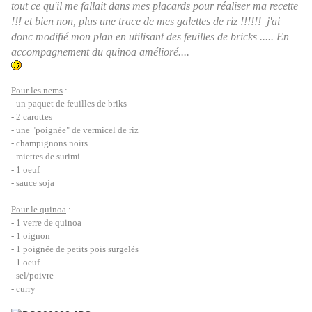
tout ce qu'il me fallait dans mes placards pour réaliser ma recette
!!! et bien non, plus une trace de mes galettes de riz !!!!!! j'ai
donc modifié mon plan en utilisant des feuilles de bricks ..... En
accompagnement du quinoa amélioré....
Pour les nems
:
- un paquet de feuilles de briks
- 2 carottes
- une "poignée" de vermicel de riz
- champignons noirs
- miettes de surimi
- 1 oeuf
- sauce soja
Pour le quinoa
:
- 1 verre de quinoa
- 1 oignon
- 1 poignée de petits pois surgelés
- 1 oeuf
- sel/poivre
- curry