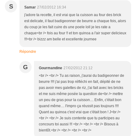
S
Samar
27/02/2012 16:34
j'adore ta recette, il est vrai que la cuisson au four des brick
est delicate, il faut badigeonner de beurre a chaque fois, alors
du coup je les fait cuire ds une poele loll je les rate a
chaque<br /> fois au four !! et ton quinoa a l'air super delicieux
!!!<br /> bizzz am belle et excellente journee
Répondre
G
Gourmandine
27/02/2012 21:12
<br /> <br /> Tu as raison, j'aurai du badigeonner de
beurre !!!! j'ai pas trop réfléchi en fait, dépité de ne
pas avoir mes galettes de riz, j'ai fait avec les bricks
et me suis même posée la question de<br /> mettre
un peu de gras pour la cuisson.... Enfin, c'était bon
quand même.... l'impro ça réussit pas toujours !!!!
Quant au quinoa c'est vrai que c'était bon ! J<br />
<br /> <br /> Je suis contente que tu participes au
concours toi aussi !!! <br /> <br /> <br /> Bisous à
bientôt.<br /> <br /> <br /> <br />