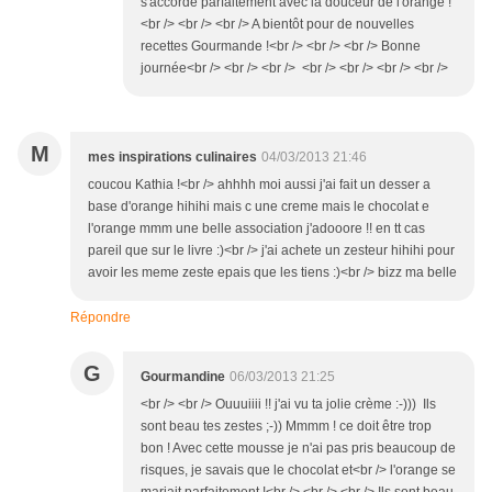
s'accorde parfaitement avec la douceur de l'orange !
<br /> <br /> <br /> A bientôt pour de nouvelles
recettes Gourmande !<br /> <br /> <br /> Bonne
journée<br /> <br /> <br /> <br /> <br /> <br /> <br />
M
mes inspirations culinaires
04/03/2013 21:46
coucou Kathia !<br /> ahhhh moi aussi j'ai fait un desser a
base d'orange hihihi mais c une creme mais le chocolat e
l'orange mmm une belle association j'adooore !! en tt cas
pareil que sur le livre :)<br /> j'ai achete un zesteur hihihi pour
avoir les meme zeste epais que les tiens :)<br /> bizz ma belle
Répondre
G
Gourmandine
06/03/2013 21:25
<br /> <br /> Ouuuiiii !! j'ai vu ta jolie crème :-))) Ils
sont beau tes zestes ;-)) Mmmm ! ce doit être trop
bon ! Avec cette mousse je n'ai pas pris beaucoup de
risques, je savais que le chocolat et<br /> l'orange se