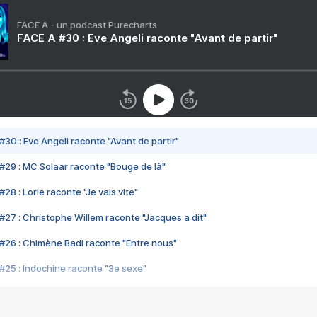
FACE A - un podcast Purecharts
FACE A #30 : Eve Angeli raconte "Avant de partir"
#30 : Eve Angeli raconte "Avant de partir"
#29 : MC Solaar raconte "Bouge de là"
28 : Lorie raconte "Je vais vite"
#27 : Christophe Willem raconte "Jacques a dit"
#26 : Chimène Badi raconte "Entre nous"
#25 : Indochine raconte "3e sexe"
#24 : Zaho raconte "C'est chelou"