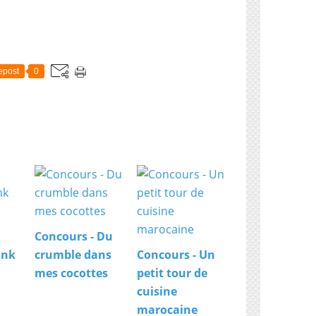
epost
0
Concours - Du
unk
crumble dans
Concours - Un
mes cocottes
petit tour de
cuisine
marocaine