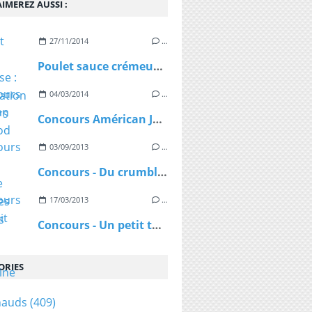
IMEREZ AUSSI :
27/11/2014
…
Poulet sauce crémeuse : Participation concours
04/03/2014
…
Concours Américan Junk Food
03/09/2013
…
Concours - Du crumble dans mes cocottes
17/03/2013
…
Concours - Un petit tour de cuisine marocaine
ORIES
hauds
(409)