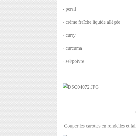
- persil
- crème fraîche liquide allégée
- curry
- curcuma
- sel/poivre
Couper les carottes en rondelles et fair