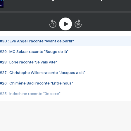
#30 : Eve Angeli raconte "Avant de partir"
#29 : MC Solaar raconte "Bouge de là"
28 : Lorie raconte "Je vais vite"
#27 : Christophe Willem raconte "Jacques a dit"
#26 : Chimène Badi raconte "Entre nous"
#25 : Indochine raconte "3e sexe"
#24 : Zaho raconte "C'est chelou"
#23 : Patrick Bruel raconte "Au café des délices"
#22 : Kyo raconte "Le chemin"