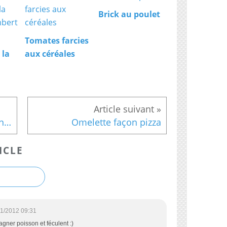
Brick au poulet
Tomates farcies
 la
aux céréales
Thé Cup'In - 37 rue des Cornières 47000 AGEN
Omelette façon pizza
ICLE
11/2012 09:31
gner poisson et féculent :)