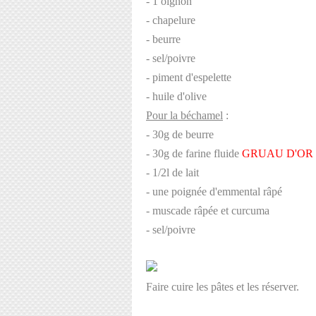
- 1 oignon
- chapelure
- beurre
- sel/poivre
- piment d'espelette
- huile d'olive
Pour la béchamel
:
- 30g de beurre
- 30g de farine fluide
GRUAU D'OR
- 1/2l de lait
- une poignée d'emmental râpé
- muscade râpée et curcuma
- sel/poivre
Faire cuire les pâtes et les réserver.