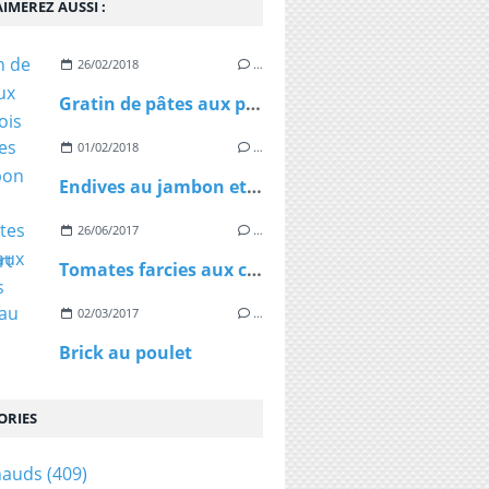
IMEREZ AUSSI :
26/02/2018
…
Gratin de pâtes aux petits pois et au chorizo
01/02/2018
…
Endives au jambon et à la fourme d'Ambert
26/06/2017
…
Tomates farcies aux céréales
02/03/2017
…
Brick au poulet
ORIES
hauds
(409)