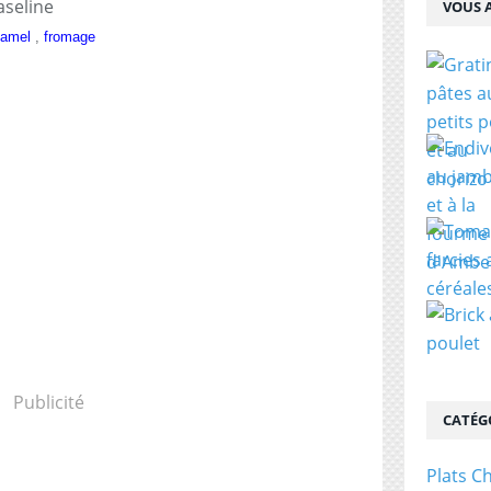
VOUS A
hamel
,
fromage
Publicité
CATÉG
Plats C