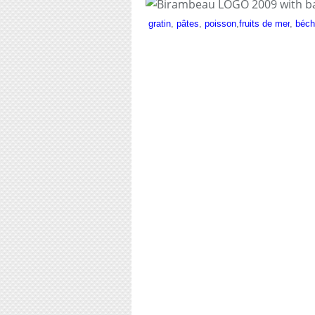
gratin
,
pâtes
,
poisson
,
fruits de mer
,
béc