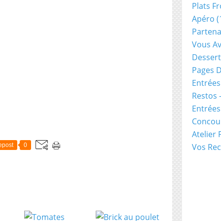
Plats Fr
Apéro
(
Partena
Vous Av
Dessert
Pages D
Entrées
Restos 
Entrée
Concou
Atelier
epost
0
Vos Rec