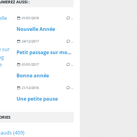
IMEREZ AUSSI :
01/01/2018
…
Nouvelle Année
24/12/2017
…
Petit passage sur mon blog
01/01/2017
…
Bonne année
21/12/2016
…
Une petite pause
ORIES
hauds
(409)