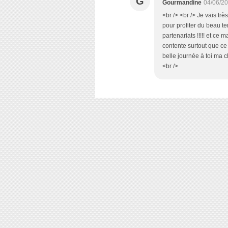
G
Gourmandine
04/06/20
<br /> <br /> Je vais trè
pour profiter du beau te
partenariats !!!!! et ce 
contente surtout que ce 
belle journée à toi ma c
<br />