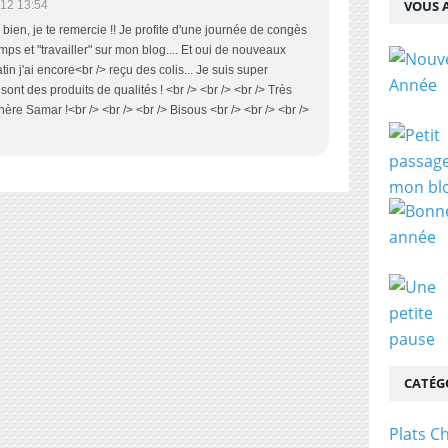
VOUS A
12 13:54
s bien, je te remercie !! Je profite d'une journée de congès
mps et "travailler" sur mon blog.... Et oui de nouveaux
matin j'ai encore<br /> reçu des colis... Je suis super
sont des produits de qualités ! <br /> <br /> <br /> Très
hère Samar !<br /> <br /> <br /> Bisous <br /> <br /> <br />
CATÉG
Plats C