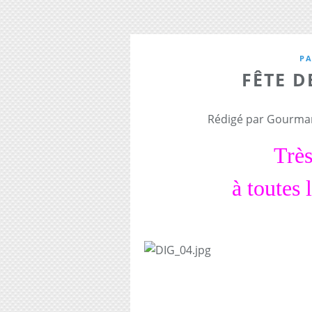
PA
FÊTE D
Rédigé par Gourman
Très
à toutes 