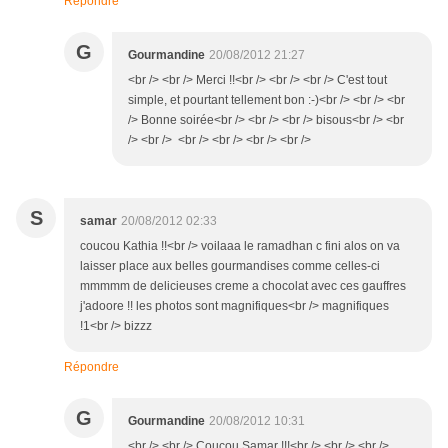
Répondre
G
Gourmandine
20/08/2012 21:27
<br /> <br /> Merci !!<br /> <br /> <br /> C'est tout
simple, et pourtant tellement bon :-)<br /> <br /> <br
/> Bonne soirée<br /> <br /> <br /> bisous<br /> <br
/> <br /> <br /> <br /> <br /> <br />
S
samar
20/08/2012 02:33
coucou Kathia !!<br /> voilaaa le ramadhan c fini alos on va
laisser place aux belles gourmandises comme celles-ci
mmmmm de delicieuses creme a chocolat avec ces gauffres
j'adoore !! les photos sont magnifiques<br /> magnifiques
!1<br /> bizzz
Répondre
G
Gourmandine
20/08/2012 10:31
<br /> <br /> Coucou Samar !!!<br /> <br /> <br />