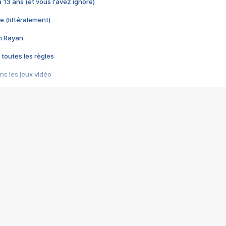
 a 13 ans (et vous l'avez ignoré)
e (littéralement)
im Rayan
 toutes les règles
s les jeux vidéo
us choquant de Rockstar ? - Le scandale BULLY
e plus moche de Steam
du RÊVE tourne au CAUCHEMAR
pendant 8 heures
it… à tort
umiliés par un jeu vidéo
ire - Final Fantasy 8
ti un empire - Age of Empires