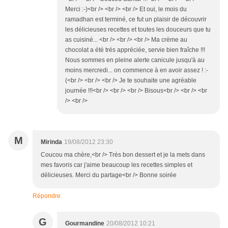
Merci :-)<br /> <br /> <br /> Et oui, le mois du
ramadhan est terminé, ce fut un plaisir de découvrir
les délicieuses recettes et toutes les douceurs que tu
as cuisiné... <br /> <br /> <br /> Ma crème au
chocolat a été trés appréciée, servie bien fraîche !!!
Nous sommes en pleine alerte canicule jusqu'à au
moins mercredi... on commence à en avoir assez ! :-
(<br /> <br /> <br /> Je te souhaite une agréable
journée !!!<br /> <br /> <br /> Bisous<br /> <br /> <br
/> <br />
M
Mirinda
19/08/2012 23:30
Coucou ma chère,<br /> Très bon dessert et je la mets dans
mes favoris car j'aime beaucoup les recettes simples et
délicieuses. Merci du partage<br /> Bonne soirée
Répondre
G
Gourmandine
20/08/2012 10:21