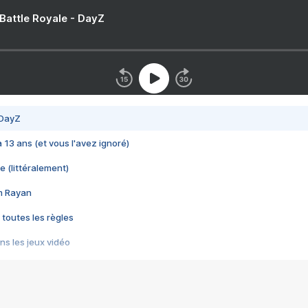
 Battle Royale - DayZ
 DayZ
 a 13 ans (et vous l'avez ignoré)
e (littéralement)
im Rayan
 toutes les règles
s les jeux vidéo
us choquant de Rockstar ? - Le scandale BULLY
e plus moche de Steam