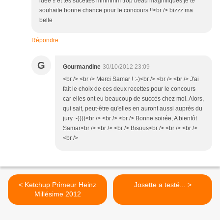
idee !! et tes sucettes mmmmm trop beau magnifiques je te
souhaite bonne chance pour le concours !!<br /> bizzz ma
belle
Répondre
G
Gourmandine
30/10/2012 23:09
<br /> <br /> Merci Samar ! :-)<br /> <br /> <br /> J'ai
fait le choix de ces deux recettes pour le concours
car elles ont eu beaucoup de succès chez moi. Alors,
qui sait, peut-être qu'elles en auront aussi auprès du
jury :-))))<br /> <br /> <br /> Bonne soirée, A bientôt
Samar<br /> <br /> <br /> Bisous<br /> <br /> <br />
<br />
< Ketchup Primeur Heinz
Josette a testé... >
Millésime 2012