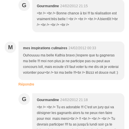
G
Gourmandine
24/02/2012 21:15
<br /> <br /> Bonne chance à toi !!! ta réalisation est
vraiment très belle ! <br /> <br /> <br /> A bientôt !<br
/> <br /> <br /> <br />
M
mes inspirations culinaires
24/02/2012 00:33
Ouhouuuu ma belle Kathia bravo j'espere que tu gagneras
ma belle !!! moi non plus je ne participe pas ou peut aux
concours loll, mais ecoute s'il faut voter tu me dis ok je voterai
volontier pour<br /> toi ma belle !!!<br /> Bizzz et douce nuit :)
Répondre
G
Gourmandine
24/02/2012 21:18
<br /> <br /> Tu es adorable !!! C'est un jury qui va
désigner les gagnants alors tu ne peux rien faire
pour moi mais merci<br /> !! <br /> <br /> <br /> Tu
devrais participer !!!! tu as jusqu'à lundi soir ça te