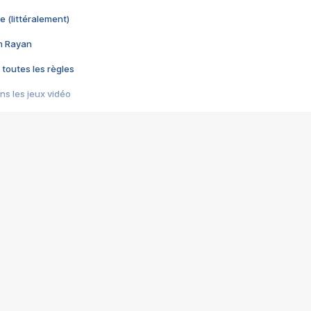
e (littéralement)
im Rayan
 toutes les règles
s les jeux vidéo
us choquant de Rockstar ? - Le scandale BULLY
e plus moche de Steam
du RÊVE tourne au CAUCHEMAR
pendant 8 heures
it… à tort
umiliés par un jeu vidéo
ire - Final Fantasy 8
ti un empire - Age of Empires