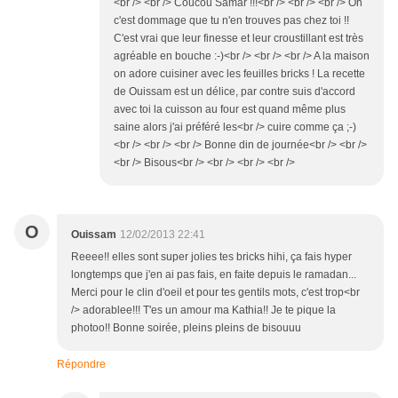
<br /> <br /> Coucou Samar !!!<br /> <br /> <br /> Oh
c'est dommage que tu n'en trouves pas chez toi !!
C'est vrai que leur finesse et leur croustillant est très
agréable en bouche :-)<br /> <br /> <br /> A la maison
on adore cuisiner avec les feuilles bricks ! La recette
de Ouissam est un délice, par contre suis d'accord
avec toi la cuisson au four est quand même plus
saine alors j'ai préféré les<br /> cuire comme ça ;-)
<br /> <br /> <br /> Bonne din de journée<br /> <br />
<br /> Bisous<br /> <br /> <br /> <br />
O
Ouissam
12/02/2013 22:41
Reeee!! elles sont super jolies tes bricks hihi, ça fais hyper
longtemps que j'en ai pas fais, en faite depuis le ramadan...
Merci pour le clin d'oeil et pour tes gentils mots, c'est trop<br
/> adorablee!!! T'es un amour ma Kathia!! Je te pique la
photoo!! Bonne soirée, pleins pleins de bisouuu
Répondre