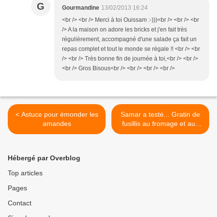
G
Gourmandine
13/02/2013 16:24
<br /> <br /> Merci à toi Ouissam :-)))<br /> <br /> <br
/> A la maison on adore les bricks et j'en fait très
régulièrement, accompagné d'une salade ça fait un
repas complet et tout le monde se régale !! <br /> <br
/> <br /> Très bonne fin de journée à toi,<br /> <br />
<br /> Gros Bisous<br /> <br /> <br /> <br />
< Astuce pour émonder les
Samar a testé... Gratin de
amandes
fusillis au fromage et aux
olives >
Hébergé par Overblog
Top articles
Pages
Contact