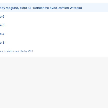
bey Maguire, c'est lui ! Rencontre avec Damien Witecka
e 6
e 5
e 4
e 3
s créatrices de la VF !
e 2
e 1
e Mektoub My Love arrive enfin ! Rencontre avec Shaïn Boumedine et Sal
i : après Toni en famille
elle réalise le bouleversant Dites lui que je l'aime
ais ! Rencontre autour de Vie privée de Rebecca Zlotowski