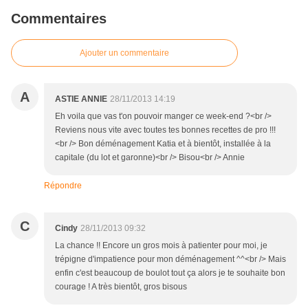
Commentaires
Ajouter un commentaire
A
ASTIE ANNIE
28/11/2013 14:19
Eh voila que vas t'on pouvoir manger ce week-end ?<br />
Reviens nous vite avec toutes tes bonnes recettes de pro !!!
<br /> Bon déménagement Katia et à bientôt, installée à la
capitale (du lot et garonne)<br /> Bisou<br /> Annie
Répondre
C
Cindy
28/11/2013 09:32
La chance !! Encore un gros mois à patienter pour moi, je
trépigne d'impatience pour mon déménagement ^^<br /> Mais
enfin c'est beaucoup de boulot tout ça alors je te souhaite bon
courage ! A très bientôt, gros bisous