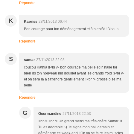
Répondre
K
Kapriss
28/11/2013 06:44
Bon courage pour ton déménagement et à bientôt ! Bisous
Répondre
S
samar
27/11/2013 22:08
coucou Kathia !!<br /> bon courage ma belle et installe toi
bien ds ton nouveau nid douillet avant les grands froid :)<br />
et on sera la a t'attendre gentillement !!<br /> grosse bise ma
belle
Répondre
G
Gourmandine
27/11/2013 22:53
<br /> <br /> Un grand merci ma très chère Samar !!!
Tu es adorable :-) Je signe mon bail demain et
déménage ce week-end ! On va se faire les muscles