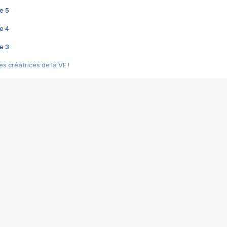
e 5
e 4
e 3
s créatrices de la VF !
e 2
e 1
e Mektoub My Love arrive enfin ! Rencontre avec Shaïn Boumedine et Sal
i : après Toni en famille
elle réalise le bouleversant Dites lui que je l'aime
ais ! Rencontre autour de Vie privée de Rebecca Zlotowski
 de Marguerite, Grave... Rencontre avec Ella Rumpf
 Les Rêveurs, un film intime sur la santé mentale