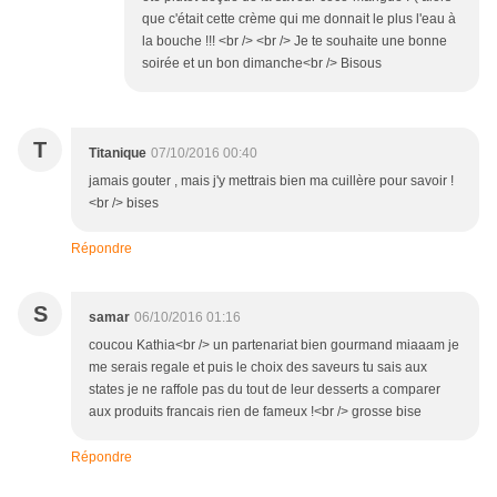
que c'était cette crème qui me donnait le plus l'eau à
la bouche !!! <br /> <br /> Je te souhaite une bonne
soirée et un bon dimanche<br /> Bisous
T
Titanique
07/10/2016 00:40
jamais gouter , mais j'y mettrais bien ma cuillère pour savoir !
<br /> bises
Répondre
S
samar
06/10/2016 01:16
coucou Kathia<br /> un partenariat bien gourmand miaaam je
me serais regale et puis le choix des saveurs tu sais aux
states je ne raffole pas du tout de leur desserts a comparer
aux produits francais rien de fameux !<br /> grosse bise
Répondre