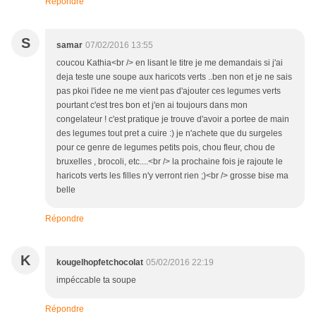
Répondre
S
samar
07/02/2016 13:55
coucou Kathia<br /> en lisant le titre je me demandais si j'ai
deja teste une soupe aux haricots verts ..ben non et je ne sais
pas pkoi l'idee ne me vient pas d'ajouter ces legumes verts
pourtant c'est tres bon et j'en ai toujours dans mon
congelateur ! c'est pratique je trouve d'avoir a portee de main
des legumes tout pret a cuire :) je n'achete que du surgeles
pour ce genre de legumes petits pois, chou fleur, chou de
bruxelles , brocoli, etc....<br /> la prochaine fois je rajoute le
haricots verts les filles n'y verront rien ;)<br /> grosse bise ma
belle
Répondre
K
kougelhopfetchocolat
05/02/2016 22:19
impéccable ta soupe
Répondre