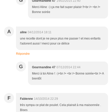
G
Gourmandine 47
14/02/2015 22:40
Merci Aline :-) ça me fait super plaisir !!<br /> <br />
Bonne soirée
A
aline
04/12/2014 18:11
une recette dont je ne peux plus me passer ! et mes enfants
l'adorent aussi ! merci pour ce délice
Répondre
G
Gourmandine 47
07/12/2014 22:44
Merci à toi Aline ! :-)<br /> <br /> Bonne soirée<br /> A
bientôt
F
Fabienne
14/10/2014 22:29
très sympa ce plat de poulet. Cela plairait à ma maisonnée .
Bises