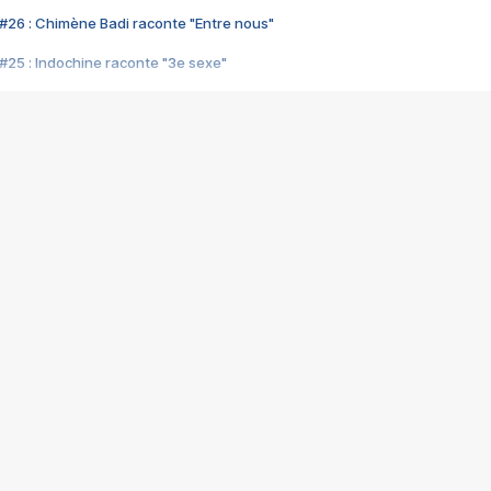
#26 : Chimène Badi raconte "Entre nous"
#25 : Indochine raconte "3e sexe"
#24 : Zaho raconte "C'est chelou"
#23 : Patrick Bruel raconte "Au café des délices"
#22 : Kyo raconte "Le chemin"
#21 : Nolwenn Leroy raconte "Cassé"
#20 : Patrick Hernandez raconte "Born to be alive"
#19 : Lorie raconte "Près de moi"
#18 : Michael Jones raconte "A nos actes manqués" (avec Jean-Jacque
#17 : Khaled raconte "Aïcha"
#16 : Corneille raconte "Parce qu'on vient de loin"
#15 : Indochine raconte "L'aventurier"