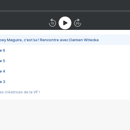
bey Maguire, c'est lui ! Rencontre avec Damien Witecka
e 6
e 5
e 4
e 3
s créatrices de la VF !
e 2
e 1
e Mektoub My Love arrive enfin ! Rencontre avec Shaïn Boumedine et Sal