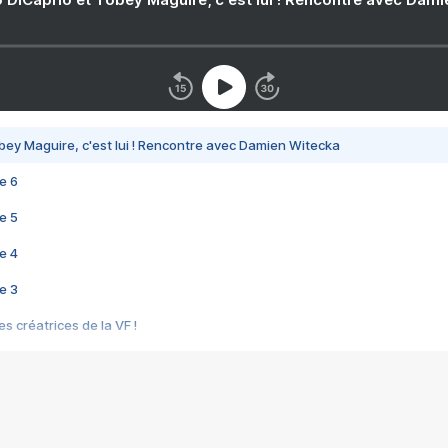
bey Maguire, c'est lui ! Rencontre avec Damien Witecka
e 6
e 5
e 4
e 3
s créatrices de la VF !
e 2
e 1
e Mektoub My Love arrive enfin ! Rencontre avec Shaïn Boumedine et Sal