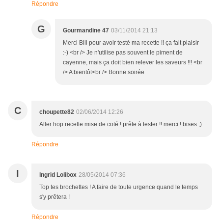
Répondre
G
Gourmandine 47
03/11/2014 21:13
Merci Blil pour avoir testé ma recette !! ça fait plaisir
:-) <br /> Je n'utilise pas souvent le piment de
cayenne, mais ça doit bien relever les saveurs !!! <br
/> A bientôt<br /> Bonne soirée
C
choupette82
02/06/2014 12:26
Aller hop recette mise de coté ! prête à tester !! merci ! bises ;)
Répondre
I
Ingrid Lolibox
28/05/2014 07:36
Top tes brochettes ! A faire de toute urgence quand le temps
s'y prêtera !
Répondre