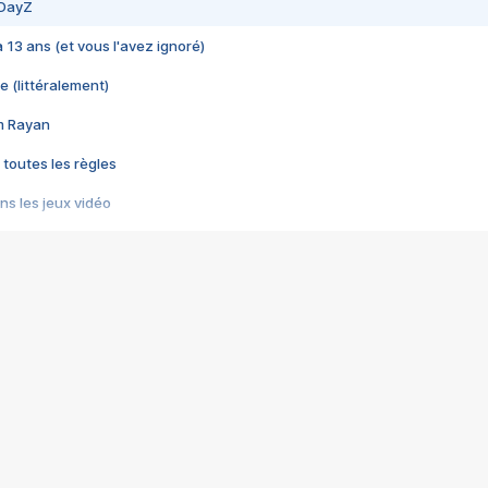
 DayZ
 a 13 ans (et vous l'avez ignoré)
e (littéralement)
im Rayan
 toutes les règles
s les jeux vidéo
us choquant de Rockstar ? - Le scandale BULLY
e plus moche de Steam
du RÊVE tourne au CAUCHEMAR
pendant 8 heures
it… à tort
umiliés par un jeu vidéo
ire - Final Fantasy 8